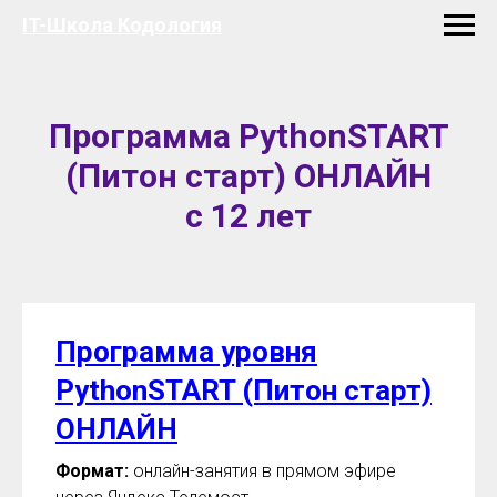
IT-Школа Кодология
Программа PythonSTART
(Питон старт) ОНЛАЙН
с 12 лет
Программа уровня
PythonSTART (Питон старт)
ОНЛАЙН
Формат:
онлайн-занятия в прямом эфире